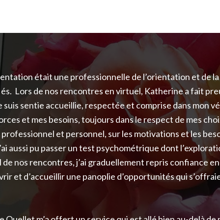
entation était une professionnelle de l’orientation et de la 
fiés. Lors de nos rencontres en virtuel, Katherine a fait p
uis sentie accueillie, respectée et comprise dans mon vé
orces et mes besoins, toujours dans le respect de mes choix
rofessionnel et personnel, sur les motivations et les besoin
ai aussi pu passer un test psychométrique dont l’explorati
l de nos rencontres, j’ai graduellement repris confiance e
ir et d’accueillir une panoplie d’opportunités qui s’offrai
 Ouellet m’a offert un service qui est allé bien au-delà d