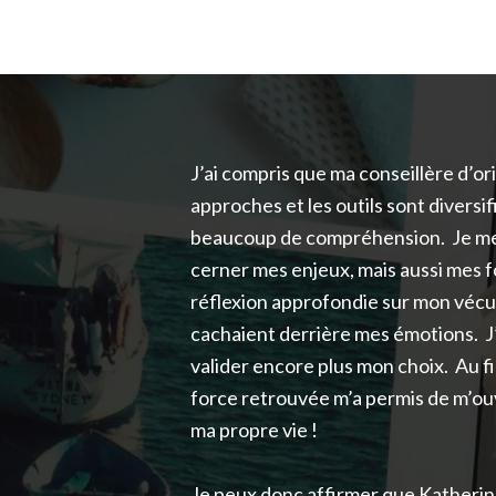
J’ai compris que ma conseillère d’ori
approches et les outils sont diversi
beaucoup de compréhension. Je me s
cerner mes enjeux, mais aussi mes f
réflexion approfondie sur mon vécu p
cachaient derrière mes émotions. J’
valider encore plus mon choix. Au fi
force retrouvée m’a permis de m’ouvr
ma propre vie !
Je peux donc affirmer que Katherine