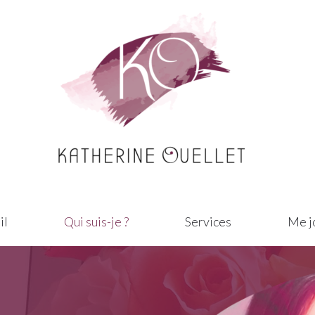
il
Qui suis-je ?
Services
Me j