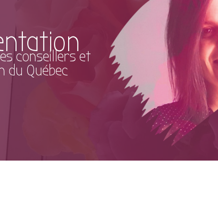
entation
es conseillers et
ion du Québec