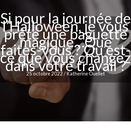
Si pour la journée de
l’Halloween, je vous
prête une baguette
magique…Que
faites-vous ? Qu’est-
ce que vous changez
dans votre travail ?
25 octobre 2022
/
Katherine Ouellet